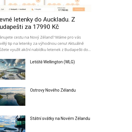
evné letenky do Auckladu. Z
udapešti za 17990 Kč
ánujete cestu na Nový Zéland? Máme pro vás
vělý tip na letenky za výhodnou cenu! Aktuálně
žete využít akční nabídku letenek z Budapešti do...
Letiště Wellington (WLG)
Ostrovy Nového Zélandu
Státní svátky na Novém Zélandu