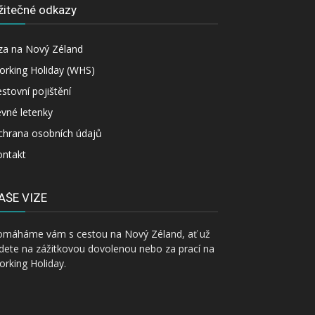
žitečné odkazy
za na Nový Zéland
orking Holiday (WHS)
stovní pojištění
vné letenky
chrana osobních údajů
ontakt
AŠE VIZE
omáháme vám s cestou na Nový Zéland, ať už
dete na zážitkovou dovolenou nebo za prací na
rking Holiday.