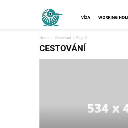
Nový
VÍZA
WORKING HOL
Home
Cestování
Page 2
Zéland
CESTOVÁNÍ
–
Víza,
Práce,