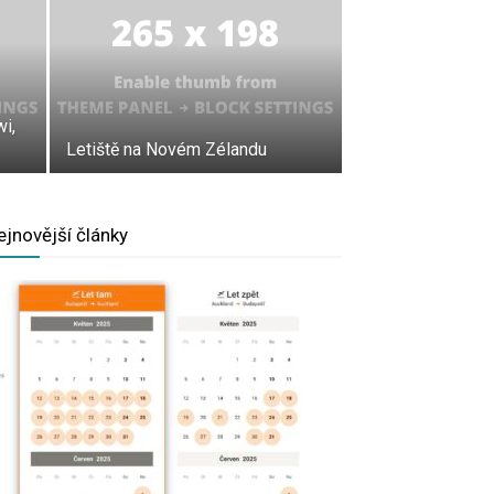
i,
Letiště na Novém Zélandu
ejnovější články