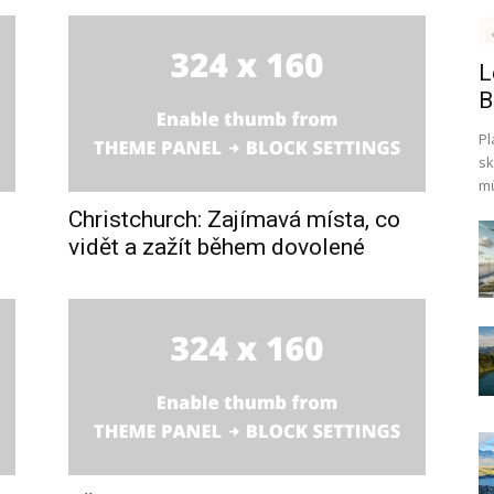
L
B
Pl
sk
mů
Christchurch: Zajímavá místa, co
vidět a zažít během dovolené