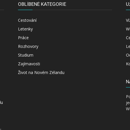
OBLÍBENÉ KATEGORIE
U
Cestování
Ví
Letenky
W
Práce
Ce
Rozhovory
Le
Studium
O
Zajímavosti
K
Život na Novém Zélandu
N
P
je
du
Wo