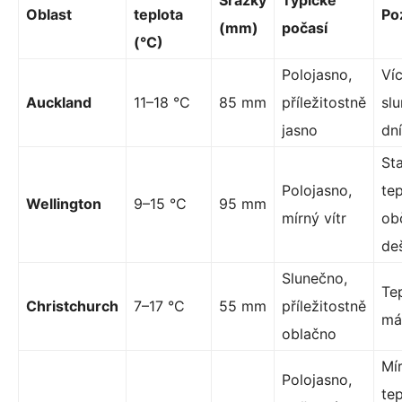
Srážky
Typické
Oblast
teplota
Po
(mm)
počasí
(°C)
Polojasno,
Ví
Auckland
11–18 °C
85 mm
příležitostně
sl
jasno
dní
Sta
Polojasno,
tep
Wellington
9–15 °C
95 mm
mírný vítr
ob
de
Slunečno,
Te
Christchurch
7–17 °C
55 mm
příležitostně
má
oblačno
Mír
Polojasno,
tep