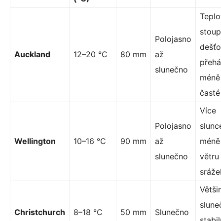
Teplo
stoupa
Polojasno
dešť
Auckland
12–20 °C
80 mm
až
přeh
slunečno
méně
časté
Více
Polojasno
slunc
Wellington
10–16 °C
90 mm
až
méně
slunečno
větru
sráže
Větši
slune
Christchurch
8–18 °C
50 mm
Slunečno
stabil