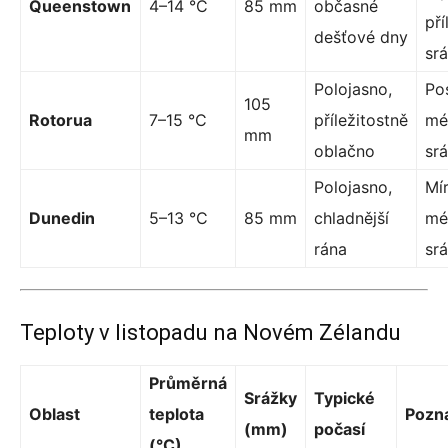
Queenstown
4–14 °C
85 mm
občasné
pří
dešťové dny
sr
Polojasno,
Po
105
Rotorua
7–15 °C
příležitostně
mé
mm
oblačno
sr
Polojasno,
Mír
Dunedin
5–13 °C
85 mm
chladnější
mé
rána
sr
Teploty v listopadu na Novém Zélandu
Průměrná
Srážky
Typické
Oblast
teplota
Pozn
(mm)
počasí
(°C)