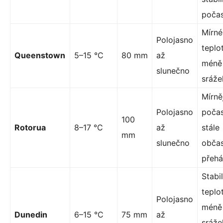
počas
Mírné
Polojasno
teplot
Queenstown
5–15 °C
80 mm
až
méně
slunečno
sráže
Mírně
Polojasno
počas
100
Rotorua
8–17 °C
až
stále
mm
slunečno
obča
přeh
Stabil
teplot
Polojasno
méně
Dunedin
6–15 °C
75 mm
až
sráže