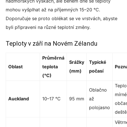
nadmořských výškách, ale během dne se teploty
mohou vyšplhat až na příjemných 15–20 °C.
Doporučuje se proto oblékat se ve vrstvách, abyste
byli připraveni na různé teplotní změny.
Teploty v září na Novém Zélandu
Průměrná
Srážky
Typické
Oblast
teplota
Pozn
(mm)
počasí
(°C)
Teplo
Oblačno
mírné
Auckland
10–17 °C
95 mm
až
obča
polojasno
deště
Větrn