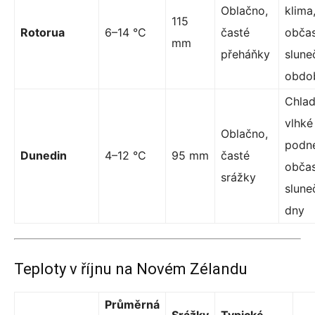
Oblačno,
klima
115
Rotorua
6–14 °C
časté
obča
mm
přeháňky
slune
obdo
Chlad
vlhké
Oblačno,
podne
Dunedin
4–12 °C
95 mm
časté
obča
srážky
slune
dny
Teploty v říjnu na Novém Zélandu
Průměrná