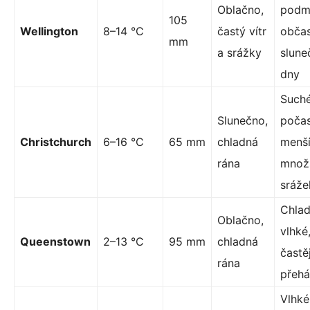
Oblačno,
podm
105
Wellington
8–14 °C
častý vítr
obča
mm
a srážky
slune
dny
Such
Slunečno,
počas
Christchurch
6–16 °C
65 mm
chladná
menš
rána
množ
sráže
Chlad
Oblačno,
vlhké
Queenstown
2–13 °C
95 mm
chladná
častěj
rána
přeh
Vlhké