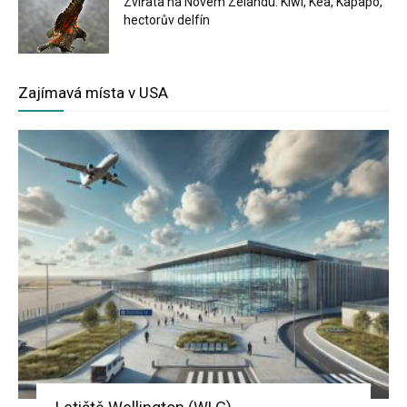
Zvířata na Novém Zélandu: Kiwi, Kea, Kapapo,
hectorův delfín
Zajímavá místa v USA