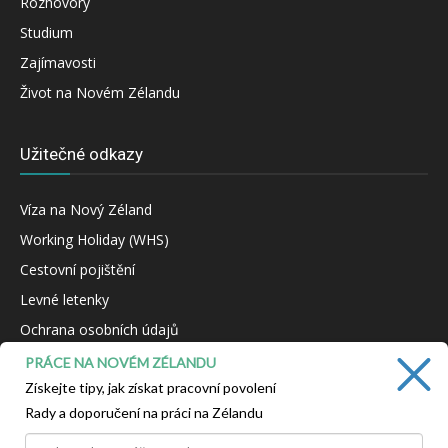
Rozhovory
Studium
Zajímavosti
Život na Novém Zélandu
Užitečné odkazy
Víza na Nový Zéland
Working Holiday (WHS)
Cestovní pojištění
Levné letenky
Ochrana osobních údajů
Kontakt
PRÁCE NA NOVÉM ZÉLANDU
Získejte tipy, jak získat pracovní povolení
Rady a doporučení na práci na Zélandu
NAŠE VIZE