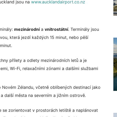
Auckland jsou na
www.aucklandairport.co.nz
minály:
mezinárodní
a
vnitrostátní
. Terminály jsou
ou, která jezdí každých 15 minut, nebo pěší
 minut.
chny přílety a odlety mezinárodních letů a je
emi, Wi-Fi, relaxačními zónami a dalšími službami
 po Novém Zélandu, včetně oblíbených destinací jako
a další města na severním a jižním ostrově.
 se zorientovat v prostorách letiště a naplánovat