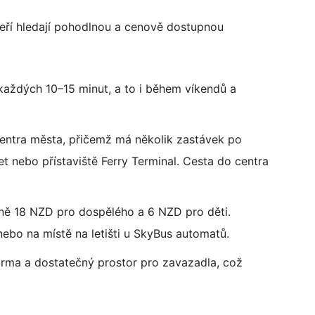
kteří hledají pohodlnou a cenově dostupnou
ě každých 10–15 minut, a to i během víkendů a
 centra města, přičemž má několik zastávek po
et nebo přístaviště Ferry Terminal. Cesta do centra
ižně 18 NZD pro dospělého a 6 NZD pro děti.
ebo na místě na letišti u SkyBus automatů.
arma a dostatečný prostor pro zavazadla, což