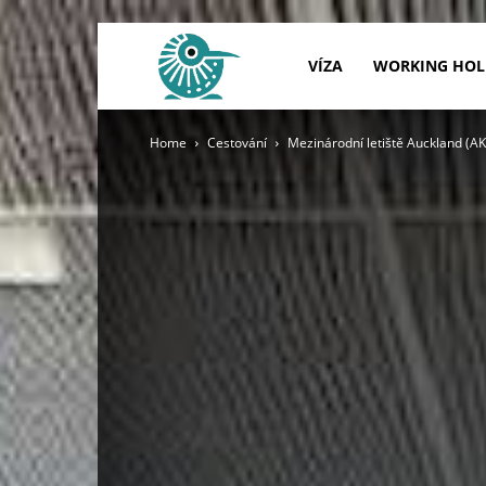
Nový
VÍZA
WORKING HOL
Home
Cestování
Mezinárodní letiště Auckland (AK
Zéland
–
Víza,
Práce,