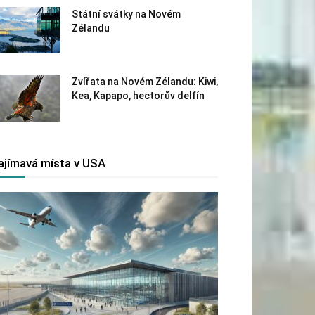
Státní svátky na Novém
Zélandu
Zvířata na Novém Zélandu: Kiwi,
Kea, Kapapo, hectorův delfín
ajímavá místa v USA