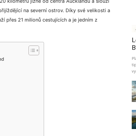
20 kilometrů jižně od centra Aucklandu a slouží
ijíždějící na severní ostrov. Díky své velikosti a
í přes 21 milionů cestujících a je jedním z
L
B
Pl
nd
ti
vy