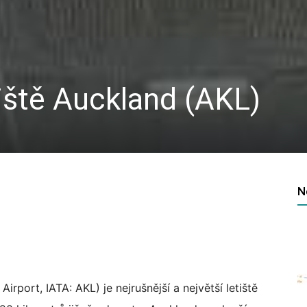
iště Auckland (AKL)
N
irport, IATA: AKL) je nejrušnější a největší letiště