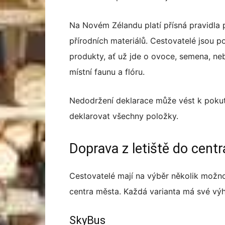
Na Novém Zélandu platí přísná pravidla pr
přírodních materiálů. Cestovatelé jsou p
produkty, ať už jde o ovoce, semena, ne
místní faunu a flóru.
Nedodržení deklarace může vést k poku
deklarovat všechny položky.
Doprava z letiště do cent
Cestovatelé mají na výběr několik možnos
centra města. Každá varianta má své výh
SkyBus