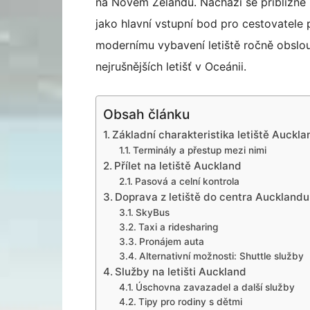
na Novém Zélandu. Nachází se přibližně 
jako hlavní vstupní bod pro cestovatele př
modernímu vybavení letiště ročně obslouž
nejrušnějších letišť v Oceánii.
Obsah článku
Základní charakteristika letiště Auckla
Terminály a přestup mezi nimi
Přílet na letiště Auckland
Pasová a celní kontrola
Doprava z letiště do centra Aucklandu
SkyBus
Taxi a ridesharing
Pronájem auta
Alternativní možnosti: Shuttle služby
Služby na letišti Auckland
Úschovna zavazadel a další služby
Tipy pro rodiny s dětmi