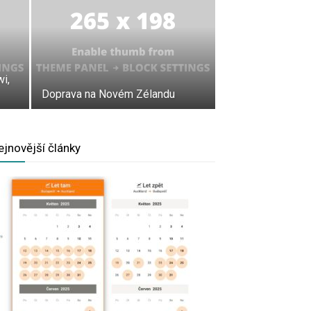
i,
Doprava na Novém Zélandu
ejnovější články