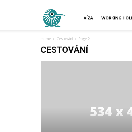
Nový
VÍZA
WORKING HOL
Home
Cestování
Page 2
Zéland
CESTOVÁNÍ
–
Víza,
Práce,