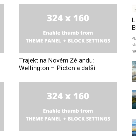
L
B
Pl
sk
mů
Trajekt na Novém Zélandu:
Wellington – Picton a další