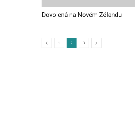
Dovolená na Novém Zélandu
1
2
3