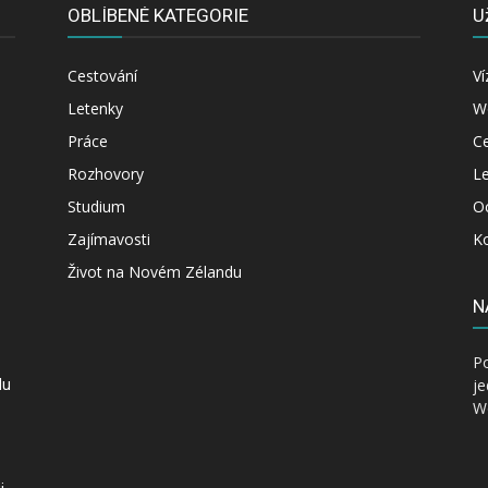
OBLÍBENÉ KATEGORIE
U
Cestování
Ví
Letenky
W
Práce
Ce
Rozhovory
Le
Studium
O
Zajímavosti
K
Život na Novém Zélandu
N
P
je
du
Wo