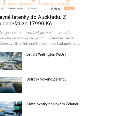
evné letenky do Auckladu. Z
udapešti za 17990 Kč
ánujete cestu na Nový Zéland? Máme pro vás
vělý tip na letenky za výhodnou cenu! Aktuálně
žete využít akční nabídku letenek z Budapešti do...
Letiště Wellington (WLG)
Ostrovy Nového Zélandu
Státní svátky na Novém Zélandu