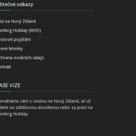
žitečné odkazy
za na Nový Zéland
orking Holiday (WHS)
stovní pojištění
vné letenky
chrana osobních údajů
ontakt
AŠE VIZE
omáháme vám s cestou na Nový Zéland, ať už
dete na zážitkovou dovolenou nebo za prací na
rking Holiday.