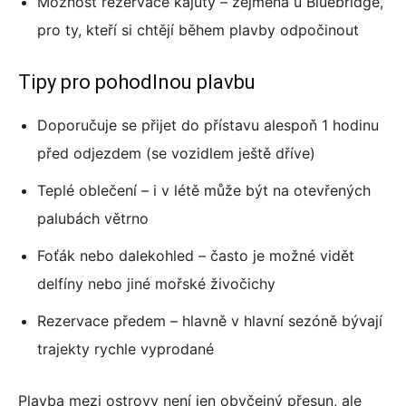
Možnost rezervace kajuty – zejména u Bluebridge,
pro ty, kteří si chtějí během plavby odpočinout
Tipy pro pohodlnou plavbu
Doporučuje se přijet do přístavu alespoň 1 hodinu
před odjezdem (se vozidlem ještě dříve)
Teplé oblečení – i v létě může být na otevřených
palubách větrno
Foťák nebo dalekohled – často je možné vidět
delfíny nebo jiné mořské živočichy
Rezervace předem – hlavně v hlavní sezóně bývají
trajekty rychle vyprodané
Plavba mezi ostrovy není jen obyčejný přesun, ale