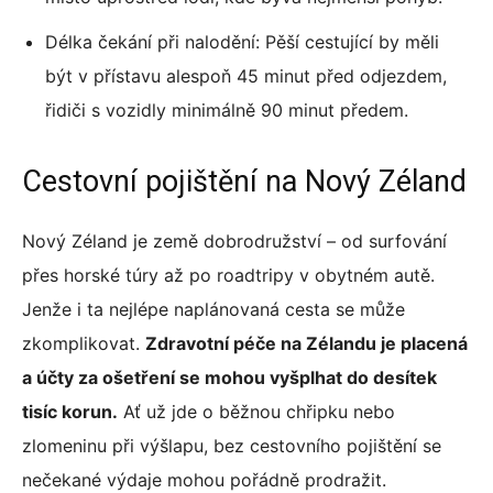
Délka čekání při nalodění: Pěší cestující by měli
být v přístavu alespoň 45 minut před odjezdem,
řidiči s vozidly minimálně 90 minut předem.
Cestovní pojištění na Nový Zéland
Nový Zéland je země dobrodružství – od surfování
přes horské túry až po roadtripy v obytném autě.
Jenže i ta nejlépe naplánovaná cesta se může
zkomplikovat.
Zdravotní péče na Zélandu je placená
a účty za ošetření se mohou vyšplhat do desítek
tisíc korun.
Ať už jde o běžnou chřipku nebo
zlomeninu při výšlapu, bez cestovního pojištění se
nečekané výdaje mohou pořádně prodražit.