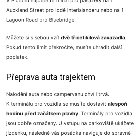
V Pictonu najdete terminál pro pasažéry na 1
Auckland Street pro lodě Interislanderu nebo na 1
Lagoon Road pro Bluebridge.
Můžete si s sebou vzít
dvě třicetikilová zavazadla
.
Pokud tento limit překročíte, musíte uhradit další
poplatek.
Přeprava auta trajektem
Nalodění auta nebo campervanu chvíli trvá.
K terminálu pro vozidla se musíte dostavit
alespoň
hodinu před začátkem plavby
. Terminály pro vozidla
jsou dobře označeny. U vstupu na parkoviště ukážete
jízdenku, následně vás posádka naviguje do správné