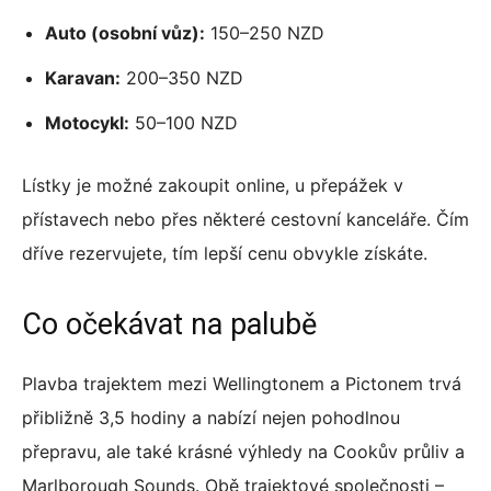
Auto (osobní vůz):
150–250 NZD
Karavan:
200–350 NZD
Motocykl:
50–100 NZD
Lístky je možné zakoupit online, u přepážek v
přístavech nebo přes některé cestovní kanceláře. Čím
dříve rezervujete, tím lepší cenu obvykle získáte.
Co očekávat na palubě
Plavba trajektem mezi Wellingtonem a Pictonem trvá
přibližně 3,5 hodiny a nabízí nejen pohodlnou
přepravu, ale také krásné výhledy na Cookův průliv a
Marlborough Sounds. Obě trajektové společnosti –