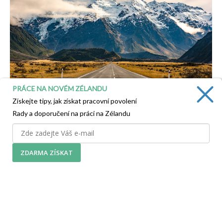
PRÁCE NA NOVÉM ZÉLANDU
Získejte tipy, jak získat pracovní povolení
Doprava na Novém Zélandu
Rady a doporučení na práci na Zélandu
ZDARMA ZÍSKAT
NEJNOVĚJŠÍ ČLÁNKY
Levné letenky do Auckladu. Z Budapešti za
17990 Kč