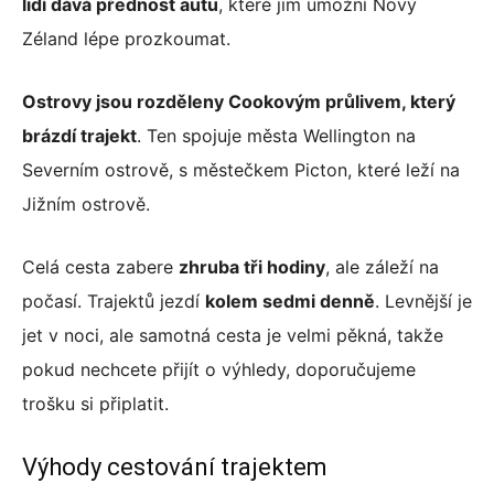
lidí dává přednost autu
, které jim umožní Nový
Zéland lépe prozkoumat.
Ostrovy jsou rozděleny Cookovým průlivem, který
brázdí trajekt
. Ten spojuje města Wellington na
Severním ostrově, s městečkem Picton, které leží na
Jižním ostrově.
Celá cesta zabere
zhruba tři hodiny
, ale záleží na
počasí. Trajektů jezdí
kolem sedmi denně
. Levnější je
jet v noci, ale samotná cesta je velmi pěkná, takže
pokud nechcete přijít o výhledy, doporučujeme
trošku si připlatit.
Výhody cestování trajektem