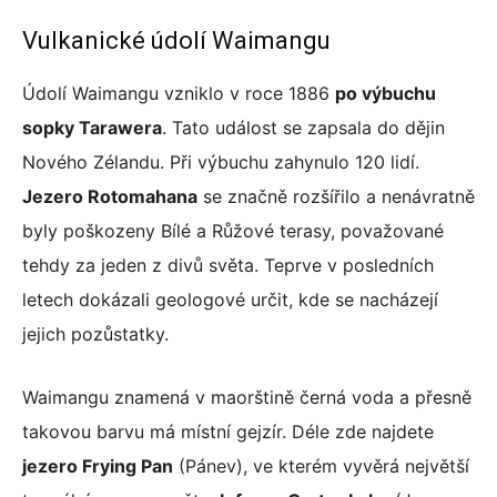
Vulkanické údolí Waimangu
Údolí Waimangu vzniklo v roce 1886
po výbuchu
sopky Tarawera
. Tato událost se zapsala do dějin
Nového Zélandu. Při výbuchu zahynulo 120 lidí.
Jezero Rotomahana
se značně rozšířilo a nenávratně
byly poškozeny Bílé a Růžové terasy, považované
tehdy za jeden z divů světa. Teprve v posledních
letech dokázali geologové určit, kde se nacházejí
jejich pozůstatky.
Waimangu znamená v maorštině černá voda a přesně
takovou barvu má místní gejzír. Déle zde najdete
jezero Frying Pan
(Pánev), ve kterém vyvěrá největší