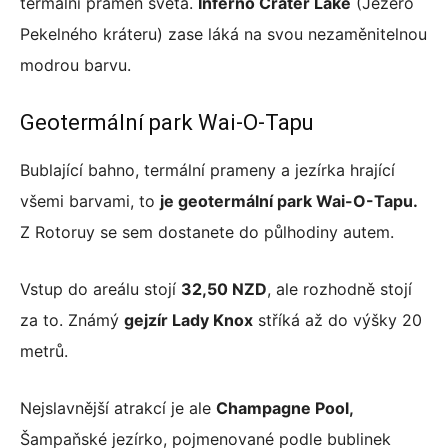
termální pramen světa.
Inferno Crater Lake
(Jezero
Pekelného kráteru) zase láká na svou nezaměnitelnou
modrou barvu.
Geotermální park Wai-O-Tapu
Bublající bahno, termální prameny a jezírka hrající
všemi barvami, to
je geotermální park Wai-O-Tapu.
Z Rotoruy se sem dostanete do půlhodiny autem.
Vstup do areálu stojí
32,50 NZD
, ale rozhodně stojí
za to. Známý
gejzír Lady Knox
stříká až do výšky 20
metrů.
Nejslavnější atrakcí je ale
Champagne Pool,
Šampaňské jezírko, pojmenované podle bublinek