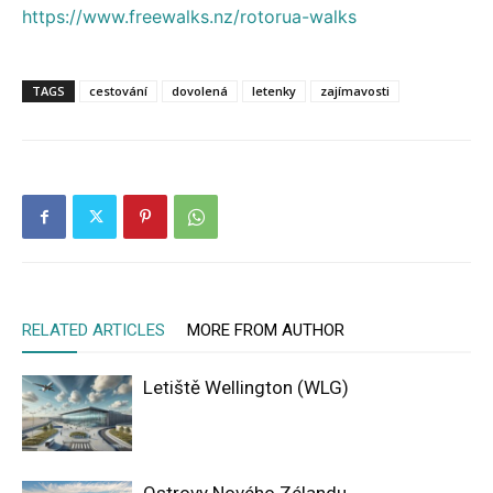
https://www.freewalks.nz/rotorua-walks
TAGS
cestování
dovolená
letenky
zajímavosti
RELATED ARTICLES
MORE FROM AUTHOR
Letiště Wellington (WLG)