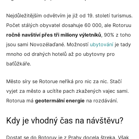
Nejdůležitějším odvětvím je již od 19. století turismus.
Počet stálých obyvatel dosahuje 60 000, ale Rotoruu
ročně navštíví přes tři miliony výletníků
, 90% z toho
jsou sami Novozélaďané. Možností
ubytování
je tady
mnoho od drahých hotelů až po ubytovny pro
baťůžkáře.
Město síry se Rotorue neříká pro nic za nic. Stačí
vyjet za město a ucítíte pach zkažených vajec sami.
Rotorua má
geotermální energie
na rozdávání.
Kdy je vhodný čas na návštěvu?
Dostat se do Rotoruy je z Prahy docela štreka. Však