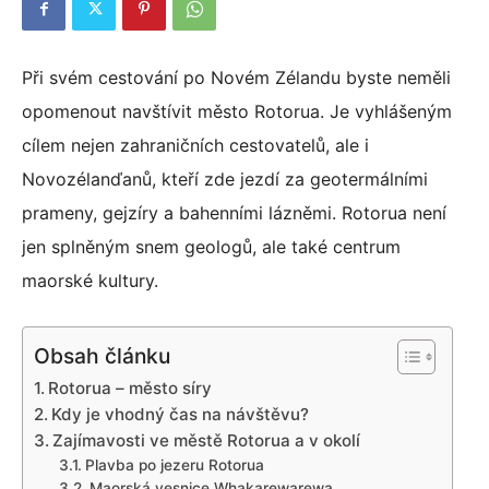
Při svém cestování po Novém Zélandu byste neměli
opomenout navštívit město Rotorua. Je vyhlášeným
cílem nejen zahraničních cestovatelů, ale i
Novozélanďanů, kteří zde jezdí za geotermálními
prameny, gejzíry a bahenními lázněmi. Rotorua není
jen splněným snem geologů, ale také centrum
maorské kultury.
Obsah článku
Rotorua – město síry
Kdy je vhodný čas na návštěvu?
Zajímavosti ve městě Rotorua a v okolí
Plavba po jezeru Rotorua
Maorská vesnice Whakarewarewa