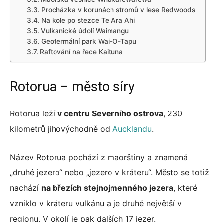
Procházka v korunách stromů v lese Redwoods
Na kole po stezce Te Ara Ahi
Vulkanické údolí Waimangu
Geotermální park Wai-O-Tapu
Raftování na řece Kaituna
Rotorua – město síry
Rotorua leží
v centru Severního ostrova
, 230
kilometrů jihovýchodně od
Aucklandu
.
Název Rotorua pochází z maorštiny a znamená
„druhé jezero“ nebo „jezero v kráteru“. Město se totiž
nachází
na březích stejnojmenného jezera
, které
vzniklo v kráteru vulkánu a je druhé největší v
regionu. V okolí je pak dalších 17 jezer.