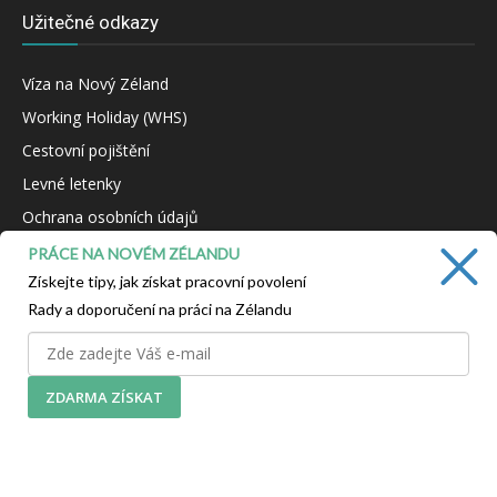
Užitečné odkazy
Víza na Nový Zéland
Working Holiday (WHS)
Cestovní pojištění
Levné letenky
Ochrana osobních údajů
Kontakt
PRÁCE NA NOVÉM ZÉLANDU
Získejte tipy, jak získat pracovní povolení
Rady a doporučení na práci na Zélandu
NAŠE VIZE
Pomáháme vám s cestou na Nový Zéland, ať už jedete na
ZDARMA ZÍSKAT
zážitkovou dovolenou nebo za prací na Working Holiday.