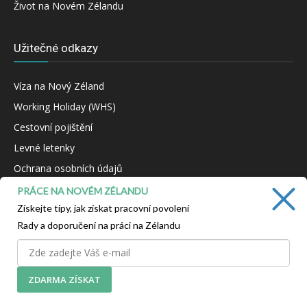
Život na Novém Zélandu
Užitečné odkazy
Víza na Nový Zéland
Working Holiday (WHS)
Cestovní pojištění
Levné letenky
Ochrana osobních údajů
Kontakt
PRÁCE NA NOVÉM ZÉLANDU
Získejte tipy, jak získat pracovní povolení
Rady a doporučení na práci na Zélandu
NAŠE VIZE
Pomáháme vám s cestou na Nový Zéland, ať už jedete na
ZDARMA ZÍSKAT
zážitkovou dovolenou nebo za prací na Working Holiday.